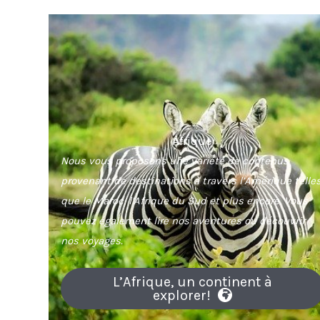
Afrique
Nous vous proposons une variété de contenus
provenant de destinations à travers l’Amérique telle
que le Maroc, l’Afrique du Sud et plus encore. Vous
pouvez également lire nos aventures ou découvrir
nos voyages.
L’Afrique, un continent à
explorer!