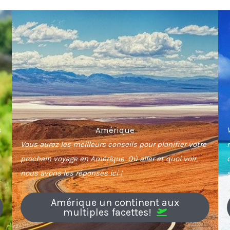
Amérique
s
Vous aurez les meilleurs conseils pour planifier votre
prochain voyage en Amérique. Où aller et quoi voir,
nous avons les réponses ici !
Amérique un continent aux
multiples facettes!