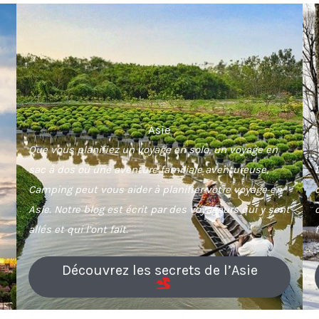
Asie
Que vous planifiez un voyage en solo, un voyage en
sac à dos ou une aventure familiale aventureuse,
Camping peut vous aider à planifier votre voyage en
Asie. Notre blog est écrit par des voyageurs qui y sont
allés et qui l’ont fait.
Découvrez les secrets de l’Asie