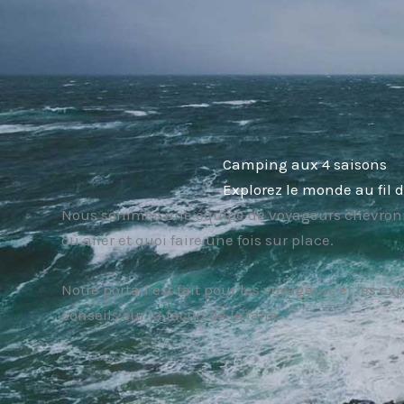
Camping aux 4 saisons
Explorez le monde au fil 
Nous sommes une équipe de voyageurs chevronnés
où aller et quoi faire une fois sur place.
Notre portail est fait pour les voyageurs et les 
conseils sur la façon de le faire.