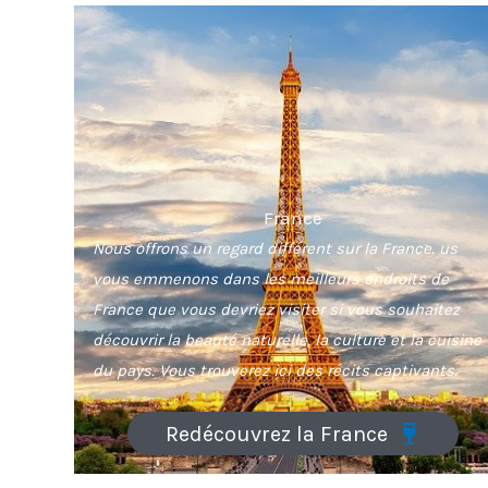
France
Nous offrons un regard différent sur la France. us
vous emmenons dans les meilleurs endroits de
France que vous devriez visiter si vous souhaitez
découvrir la beauté naturelle, la culture et la cuisine
du pays. Vous trouverez ici des récits captivants.
Redécouvrez la France