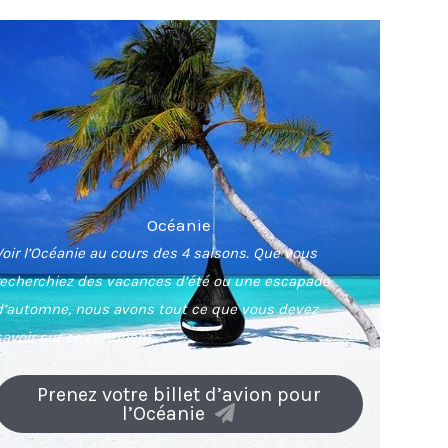
Océanie
Voir l’Océanie au cours des 4 saisons. Que vous
recherchiez des vacances d’été ou une escapade
d’automne, nous avons tout ce que vous devez
savoir sur ce continent.
Prenez votre billet d’avion pour
l’Océanie