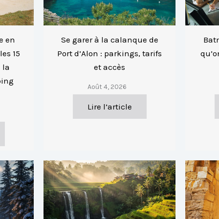
e en
Se garer à la calanque de
Bat
es 15
Port d’Alon : parkings, tarifs
qu’o
 la
et accès
ping
Août 4, 2026
Lire l’article