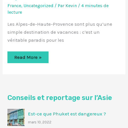
France
,
Uncategorized
/ Par
Kevin
/
4 minutes de
lecture
Les Alpes-de-Haute-Provence sont plus qu’une
simple destination de vacances : c’est un
véritable paradis pour les
Activités
Read More »
et
destinations
incontournables
pour
des
vacances
en
famille
Conseils et reportage sur l’Asie
dans
les
Alpes-
Est-ce que Phuket est dangereux ?
de-
Haute-
mars 10, 2022
Provence