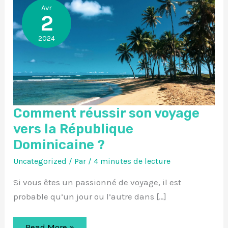
Avr
2
2024
Comment réussir son voyage
vers la République
Dominicaine ?
Uncategorized
/ Par
/
4 minutes de lecture
Si vous êtes un passionné de voyage, il est
probable qu’un jour ou l’autre dans […]
Comment
Read More »