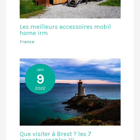
Les meilleurs accessoires mobil
home irm
France
Jan
9
2022
Que visiter à Brest ? les 7