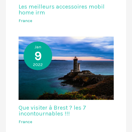
Les meilleurs accessoires mobil
home irm
France
Jan
9
2022
Que visiter à Brest ? les 7
incontournables !!!
France